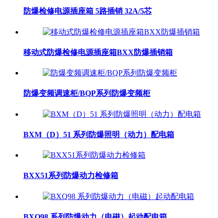
防爆检修电源插座箱 5路插销 32A/5芯
移动式防爆检修电源插座箱BXX防爆插销箱
防爆变频调速柜/BQP系列防爆变频柜
BXM（D）51 系列防爆照明（动力）配电箱
BXX51系列防爆动力检修箱
BXQ98 系列防爆动力（电磁）起动配电箱