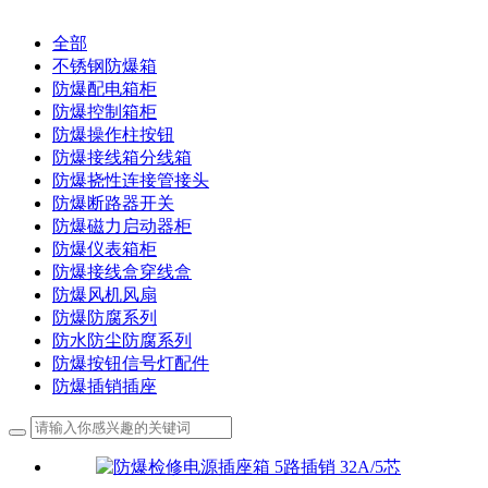
全部
不锈钢防爆箱
防爆配电箱柜
防爆控制箱柜
防爆操作柱按钮
防爆接线箱分线箱
防爆挠性连接管接头
防爆断路器开关
防爆磁力启动器柜
防爆仪表箱柜
防爆接线盒穿线盒
防爆风机风扇
防爆防腐系列
防水防尘防腐系列
防爆按钮信号灯配件
防爆插销插座