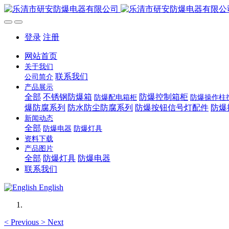
登录
注册
网站首页
关于我们
联系我们
公司简介
产品展示
全部
不锈钢防爆箱
防爆控制箱柜
防爆配电箱柜
防爆操作柱
爆防腐系列
防水防尘防腐系列
防爆按钮信号灯配件
防爆
新闻动态
全部
防爆电器
防爆灯具
资料下载
产品图片
全部
防爆灯具
防爆电器
联系我们
English
<
Previous
>
Next