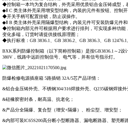
◆控制箱一本均为复合结构，外壳采用优质铝合金压铸成型，
◆Ⅱ C 类主体外壳采用增安型结构，内装的元件有按钮、控制
◆开关手柄可配置挂锁，防止误操作。
◆Ⅱ B 类主体外壳采用隔爆型结构，内装元件可安装防爆元
◆控制箱内部元件可根据用户要求进行排列，可实现多种功能
变化多端，订货时请提供接线原理图；
◆执行标准：GB 3836.1、GB 3836.2、GB 3836.3、GB 12476.
BXK系列防爆控制箱（以下简称控制箱）是按GB3836.1～
380V，线路中远距控制信号、电气等，并有信号指示灯。
防爆检修电源插座箱 5路插销 32A/5芯产品详情：
&铝合金压铸外壳、不锈钢304/316焊接外壳、Q235碳钢焊
&硅橡胶密封条，耐高温、抗老化；
&产品分全隔爆、复合型（增安+隔爆）、粉尘型、增安型；
&内部可装IC65S200高分断小型断路器、漏电断路器、