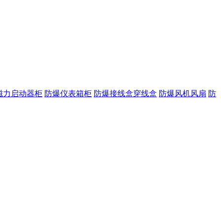
磁力启动器柜
防爆仪表箱柜
防爆接线盒穿线盒
防爆风机风扇
防