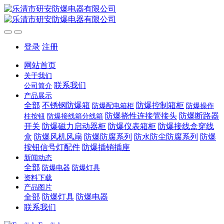
登录
注册
网站首页
关于我们
联系我们
公司简介
产品展示
全部
不锈钢防爆箱
防爆控制箱柜
防爆配电箱柜
防爆操作
防爆挠性连接管接头
防爆断路器
柱按钮
防爆接线箱分线箱
开关
防爆磁力启动器柜
防爆仪表箱柜
防爆接线盒穿线
盒
防爆风机风扇
防爆防腐系列
防水防尘防腐系列
防爆
按钮信号灯配件
防爆插销插座
新闻动态
全部
防爆电器
防爆灯具
资料下载
产品图片
全部
防爆灯具
防爆电器
联系我们