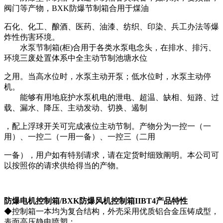
阀门等产物，BXK防爆节制箱合用于煤油
石化、化工、酿酒、医药、油漆、纺织、印染、兵工办法等爆
炸性伤害环境。
水泵节制箱(柜)合用于各类水泵电念头，在排水、排污、
环境三废处置体系中全主动节制池塘水位
之用。当高水位时，水泵主动开泵；低水位时，水泵主动停
机。
能够有用地庇护水泵机电的泄电、超温、缺相、短路、过
载、漏水、降压、主动发动、切换、遏制
，配上浮球开关可完成液位主动节制。产物分为一控一（一
用）、一控二（一用一备）、一控三（二用
一备），用户如有特别请求，请在定货时细致阐明。本公司可
以按照你的请求供给得当的产物。
防爆电机控制箱/BXK防爆风机控制箱IIBT4产品特性
◆控制箱一本均为复合结构，外壳采用优质铝合金压铸成型，
表面高压静电喷塑；