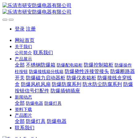
登录
注册
网站首页
关于我们
联系我们
公司简介
产品展示
全部
不锈钢防爆箱
防爆控制箱柜
防爆配电箱柜
防爆操作
防爆挠性连接管接头
防爆断路器
柱按钮
防爆接线箱分线箱
开关
防爆磁力启动器柜
防爆仪表箱柜
防爆接线盒穿线
盒
防爆风机风扇
防爆防腐系列
防水防尘防腐系列
防爆
按钮信号灯配件
防爆插销插座
新闻动态
全部
防爆电器
防爆灯具
资料下载
产品图片
全部
防爆灯具
防爆电器
联系我们