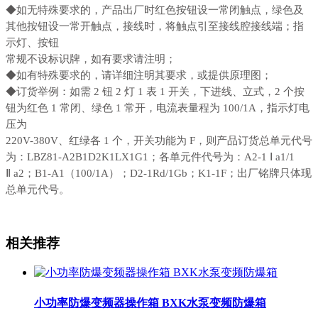
◆如无特殊要求的，产品出厂时红色按钮设一常闭触点，绿色及
其他按钮设一常开触点，接线时，将触点引至接线腔接线端；指
示灯、按钮
常规不设标识牌，如有要求请注明；
◆如有特殊要求的，请详细注明其要求，或提供原理图；
◆订货举例：如需 2 钮 2 灯 1 表 1 开关，下进线、立式，2 个按
钮为红色 1 常闭、绿色 1 常开，电流表量程为 100/1A，指示灯电
压为
220V-380V、红绿各 1 个，开关功能为 F，则产品订货总单元代号
为：LBZ81-A2B1D2K1LX1G1；各单元件代号为：A2-1 Ⅰ a1/1
Ⅱ a2；B1-A1（100/1A）；D2-1Rd/1Gb；K1-1F；出厂铭牌只体现
总单元代号。
相关推荐
小功率防爆变频器操作箱 BXK水泵变频防爆箱