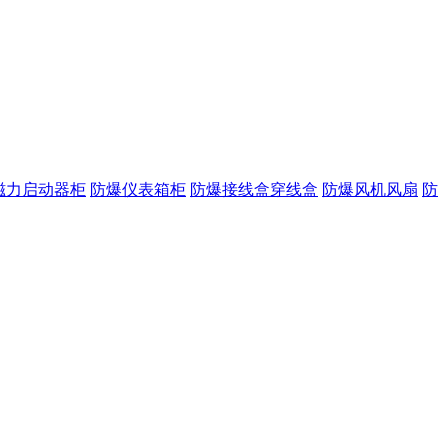
磁力启动器柜
防爆仪表箱柜
防爆接线盒穿线盒
防爆风机风扇
防