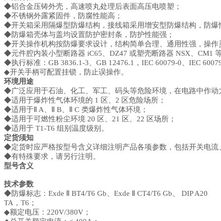
◆铝合金压铸外壳，高速喷丸处理后表面高压电喷塑；
◆不锈钢外露紧固件，防腐性能高；
◆开关箱采用隔爆型防爆结构，接线箱采用增安型防爆结构，防爆
◆防爆箱壳体与盖均设置防护密封条，防护性能强；
◆开关操作机构按防爆要求设计，结构简单合理、通用性强，操作
◆元件腔内装小型断路器 iC65、DZ47 或塑壳断路器 NSX、C
◆执行标准：GB 3836.1-3、GB 12476.1，IEC 60079-0、IEC 60079
◆开关手柄可配置挂锁，防止误操作。
环境用途
◆广泛应用于石油、化工、军工、码头等危险环境，在电路中作动
◆适用于爆炸性气体环境的 1 区、2 区危险场所；
◆适用于Ⅱ A、Ⅱ B、Ⅱ C 类爆炸性气体环境；
◆适用于可燃性粉尘环境 20 区、21 区、22 区场所；
◆适用于 T1-T6 组别温度级别。
定货须知
◆定货时应严格按型号含义详细注明产品各项参数，包括开关电流
◆有特殊要求，请另行注明。
型号含义
技术参数
◆防爆标志：Exde Ⅱ BT4/T6 Gb、Exde Ⅱ CT4/T6 Gb、 DIP A20
TA，T6；
◆额定电压：220V/380V；